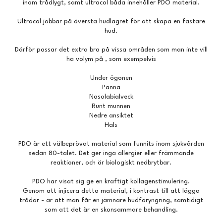
inom trådlygt, samt ultracol båda innehåller PDO material.
Ultracol jobbar på översta hudlagret för att skapa en fastare
hud.
Därför passar det extra bra på vissa områden som man inte vill
ha volym på , som exempelvis
Under ögonen
Panna
Nasolabialveck
Runt munnen
Nedre ansiktet
Hals
PDO är ett välbeprövat material som funnits inom sjukvården
sedan 80-talet. Det ger inga allergier eller främmande
reaktioner, och är biologiskt nedbrytbar.
PDO har visat sig ge en kraftigt kollagenstimulering.
Genom att injicera detta material, i kontrast till att lägga
trådar - är att man får en jämnare hudföryngring, samtidigt
som att det är en skonsammare behandling.