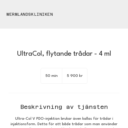
WERMLANDSKLINIKEN
UltraCol, flytande trådar - 4 ml
5 900
svenska
50 min
5
5 900 kr
kronor
0
m
i
n
Beskrivning av tjänsten
Ultra-Col V PDO-injektion brukar även kallas för trådar i
injektionsform. Detta för att både trådar som man använder